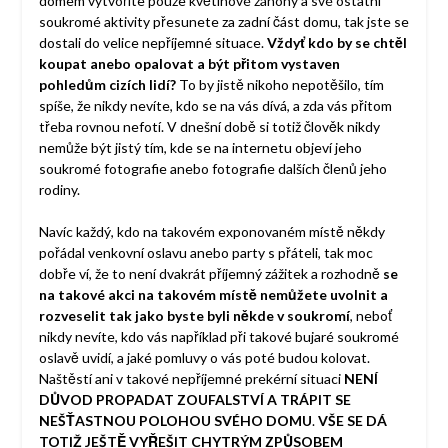
domem vytvoříte pouze květinové záhony a své ostatní
soukromé aktivity přesunete za zadní část domu, tak jste se
dostali do velice nepříjemné situace.
Vždyť kdo by se chtěl
koupat anebo opalovat a být přitom vystaven
pohledům cizích lidí?
To by jistě nikoho nepotěšilo, tím
spíše, že nikdy nevíte, kdo se na vás dívá, a zda vás přitom
třeba rovnou nefotí. V dnešní době si totiž člověk nikdy
nemůže být jistý tím, kde se na internetu objeví jeho
soukromé fotografie anebo fotografie dalších členů jeho
rodiny.
Navíc každý, kdo na takovém exponovaném místě někdy
pořádal venkovní oslavu anebo party s přáteli, tak moc
dobře ví, že to není dvakrát příjemný zážitek a rozhodně
se
na takové akci na takovém místě nemůžete uvolnit a
rozveselit tak jako byste byli někde v soukromí
, neboť
nikdy nevíte, kdo vás například při takové bujaré soukromé
oslavě uvidí, a jaké pomluvy o vás poté budou kolovat.
Naštěstí ani v takové nepříjemné prekérní situaci
NENÍ
DŮVOD PROPADAT ZOUFALSTVÍ A TRÁPIT SE
NEŠŤASTNOU POLOHOU SVÉHO DOMU
.
VŠE SE DÁ
TOTIŽ JEŠTĚ VYŘEŠIT CHYTRÝM ZPŮSOBEM