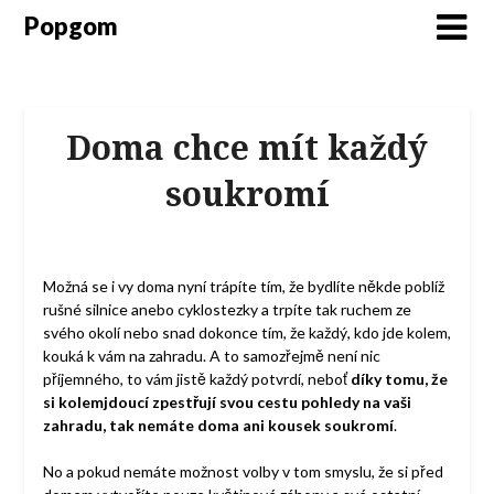
Popgom
Doma chce mít každý
soukromí
Možná se i vy doma nyní trápíte tím, že bydlíte někde poblíž
rušné silnice anebo cyklostezky a trpíte tak ruchem ze
svého okolí nebo snad dokonce tím, že každý, kdo jde kolem,
kouká k vám na zahradu. A to samozřejmě není nic
příjemného, to vám jistě každý potvrdí, neboť
díky tomu, že
si kolemjdoucí zpestřují svou cestu pohledy na vaši
zahradu, tak nemáte doma ani kousek soukromí
.
No a pokud nemáte možnost volby v tom smyslu, že si před