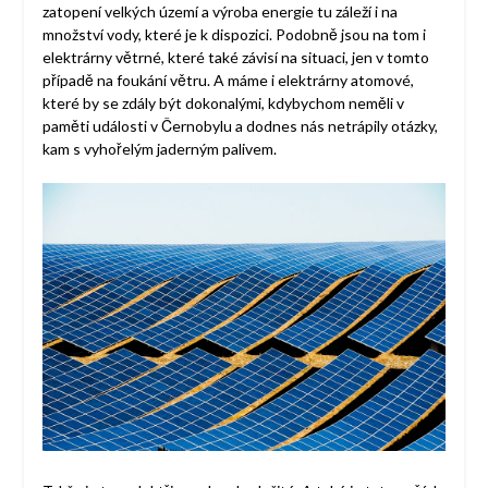
zatopení velkých území a výroba energie tu záleží i na
množství vody, které je k dispozici. Podobně jsou na tom i
elektrárny větrné, které také závisí na situaci, jen v tomto
případě na foukání větru. A máme i elektrárny atomové,
které by se zdály být dokonalými, kdybychom neměli v
paměti události v Černobylu a dodnes nás netrápily otázky,
kam s vyhořelým jaderným palivem.