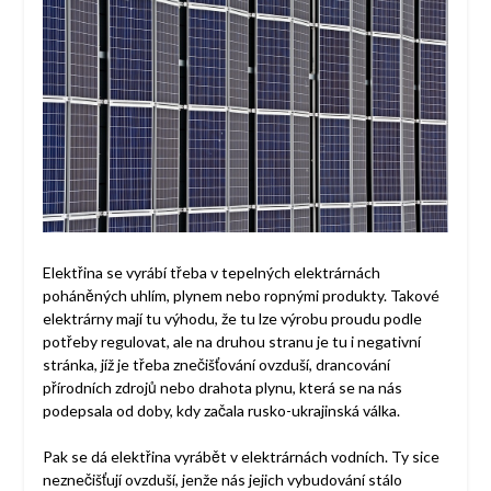
Elektřina se vyrábí třeba v tepelných elektrárnách
poháněných uhlím, plynem nebo ropnými produkty. Takové
elektrárny mají tu výhodu, že tu lze výrobu proudu podle
potřeby regulovat, ale na druhou stranu je tu i negativní
stránka, jíž je třeba znečišťování ovzduší, drancování
přírodních zdrojů nebo drahota plynu, která se na nás
podepsala od doby, kdy začala rusko-ukrajinská válka.
Pak se dá elektřina vyrábět v elektrárnách vodních. Ty sice
neznečišťují ovzduší, jenže nás jejich vybudování stálo