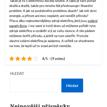
Takže je to s elektřinou docela složité. A také je tato pořád
dražší a dražší, takže pro mnoho lidí představuje i finanční
problém. A jak se podobného problému zbavit? Jak mít dost
energie, a přitom ani moc neplatit, ani neničit přírodu?
Přece díky nejmodernějšímu zdroji elektřiny, jímž jsou
solární
panely Brno
. I my sami si totiž dnes už můžeme pořídit tyto
zdroje elektřiny a vyrábět si ji ze svitu slunce. A tím pádem
můžeme šetřit přírodu, a ještě na tom ušetřit. Protože
vlastní solární elektřina je zadarmo. A určitě se shodneme
na tom, že lepší už to snad ani být nemůže.
4/5 - (9 votes)
HLEDAT
Hledat
Nejnovější příspěvky