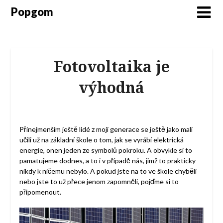
Popgom
Fotovoltaika je
výhodná
Přinejmenším ještě lidé z mojí generace se ještě jako malí
učili už na základní škole o tom, jak se vyrábí elektrická
energie, onen jeden ze symbolů pokroku. A obvykle si to
pamatujeme dodnes, a to i v případě nás, jimž to prakticky
nikdy k ničemu nebylo. A pokud jste na to ve škole chyběli
nebo jste to už přece jenom zapomněli, pojďme si to
připomenout.