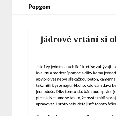
Popgom
Jádrové vrtání si 
Jste i vy jedním z těch lidí, kteří se zabývaj
kvalitní a moderní pomoc a díky komu jedno
aby pro vás nebyl překážkou beton, kamenná 
tak, měli byste najít někoho, kdo vám dává kv
jednoduše. Díky těmto službám bude práce jed
přesná. Nestane se tak to, že byste měli s p
upravovat. I proto nebudete jistě tohoto řešen