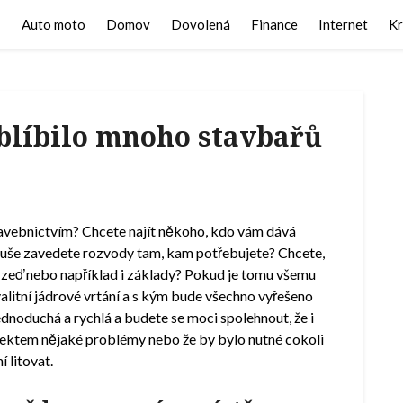
Auto moto
Domov
Dovolená
Finance
Internet
Kr
oblíbilo mnoho stavbařů
í stavebnictvím? Chcete najít někoho, kdo vám dává
duše zavedete rozvody tam, kam potřebujete? Chcete,
zeď nebo například i základy? Pokud je tomu všemu
alitní
jádrové vrtání
a s kým bude všechno vyřešeno
noduchá a rychlá a budete se moci spolehnout, že i
rojektem nějaké problémy nebo že by bylo nutné cokoli
í litovat.