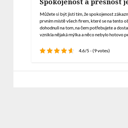
Spokojenost a přesnost 
Můžete si být jistí tím, že spokojenost zákaz
prvním místě všech firem, které se na tento obo
dohodnuli na tom, na čem potřebujete a dostal
vznikla nějaká mýlka a něco nebylo hotovo p
4.6/5 - (9 votes)