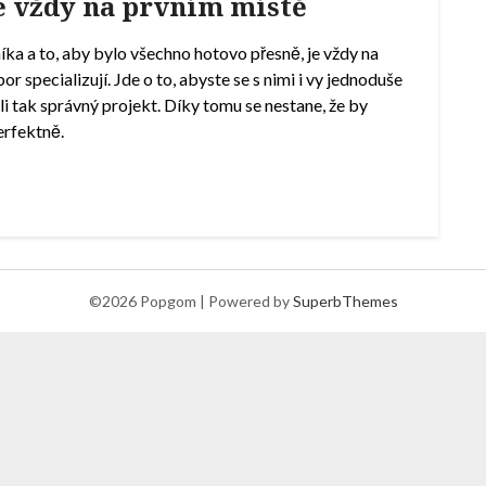
je vždy na prvním místě
níka a to, aby bylo všechno hotovo přesně, je vždy na
r specializují. Jde o to, abyste se s nimi i vy jednoduše
i tak správný projekt. Díky tomu se nestane, že by
erfektně.
©2026 Popgom
| Powered by
SuperbThemes