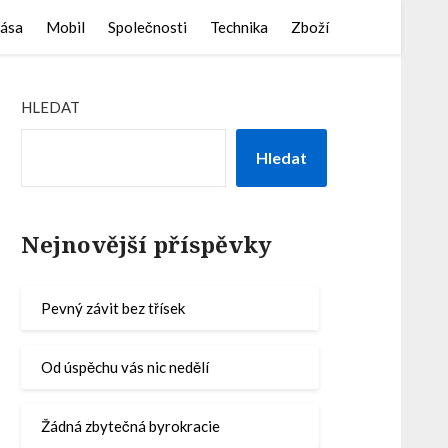
ása
Mobil
Společnosti
Technika
Zboží
HLEDAT
Hledat
Nejnovější příspěvky
Pevný závit bez třísek
Od úspěchu vás nic nedělí
Žádná zbytečná byrokracie