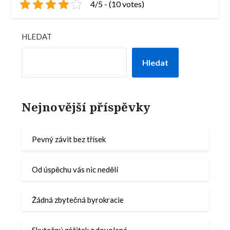
4/5 - (10 votes)
HLEDAT
Hledat
Nejnovější příspěvky
Pevný závit bez třísek
Od úspěchu vás nic nedělí
Žádná zbytečná byrokracie