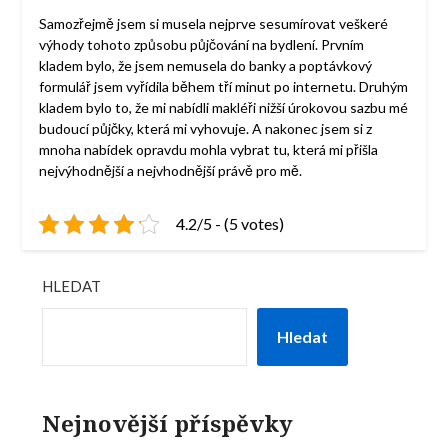
Samozřejmě jsem si musela nejprve sesumírovat veškeré
výhody tohoto způsobu půjčování na bydlení. Prvním
kladem bylo, že jsem nemusela do banky a poptávkový
formulář jsem vyřídila během tří minut po internetu. Druhým
kladem bylo to, že mi nabídli makléři nižší úrokovou sazbu mé
budoucí půjčky, která mi vyhovuje. A nakonec jsem si z
mnoha nabídek opravdu mohla vybrat tu, která mi přišla
nejvýhodnější a nejvhodnější právě pro mě.
4.2/5 - (5 votes)
HLEDAT
Hledat
Nejnovější příspěvky