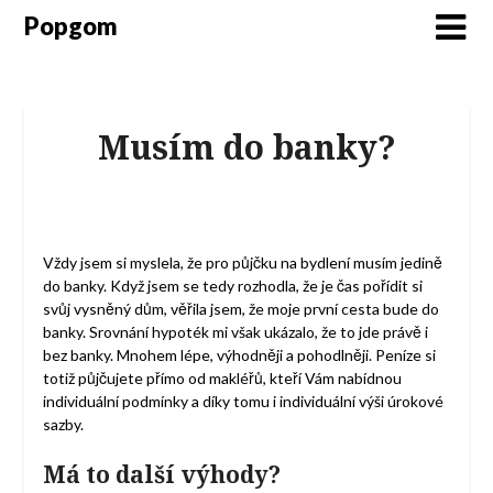
Popgom
Musím do banky?
Vždy jsem si myslela, že pro půjčku na bydlení musím jedině
do banky. Když jsem se tedy rozhodla, že je čas pořídit si
svůj vysněný dům, věřila jsem, že moje první cesta bude do
banky.
Srovnání hypoték
mi však ukázalo, že to jde právě i
bez banky. Mnohem lépe, výhodněji a pohodlněji. Peníze si
totiž půjčujete přímo od makléřů, kteří Vám nabídnou
individuální podmínky a díky tomu i individuální výši úrokové
sazby.
Má to další výhody?