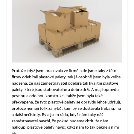
Protože když jsem pracovala ve firmě, kde jsme taky z této
firmy odebírali plastové palety, tak já osobně jsem byla velice
nadšená, že náš zaměstnavatel odebírá tak kvalitní plastové
palety, které jsou stohovatelné a dobře drží. A mají opravdu
pevnou a odolnou konstrukci, takže jsem byla také
překvapená, že tyto plastové palety se opravdu lehce udržují,
protože nemají tolik záhybů, kam by se dostávala třeba špína
a další nečistoty. Byla jsem ráda, když nám taky náš
zaměstnavatel navrhl, že pokud budeme chtít, že nám
nakoupí plastové palety navíc, když nám to tak pěkně s nimi
jde.