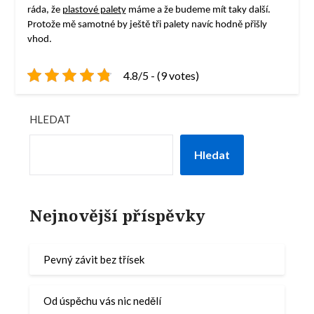
ráda, že
plastové palety
máme a že budeme mít taky další.
Protože mě samotné by ještě tři palety navíc hodně přišly
vhod.
4.8/5 - (9 votes)
HLEDAT
Hledat
Nejnovější příspěvky
Pevný závit bez třísek
Od úspěchu vás nic nedělí