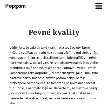
Popgom
Pevné kvality
Věděli jste, že existují také kvalitní plastové palety, které
můžete využívat opravdu na spoustu věcí? Pokud třeba znáte
webovou stránku schoellerallibert.com, kde mají již zmíněné
plastové palety, tak asi víte, že tyto plastové palety jsou velice
praktické a také odolné, takže snesou opravdu velikou zátěž.
Samozřejmě také doporučuji si předem zjistit, jakou mají tyto
plastové palety nosnost, abyste potom nebyli nemile
překvapeni. Samozřejmě, že tam třeba nesmíte dát padesát
tun. Tohle je naprosto logické, ale věřte mi, že plastové palety
jsou opravdu odolné jsou z pevného materiálu, takže se
nemusíte bát a strachovat, že by se třeba něco s vaším zbožím
stalo.