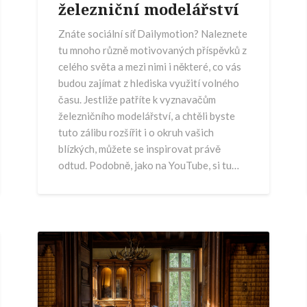
železniční modelářství
Znáte sociální síť Dailymotion? Naleznete
tu mnoho různě motivovaných příspěvků z
celého světa a mezi nimi i některé, co vás
budou zajímat z hlediska využití volného
času. Jestliže patříte k vyznavačům
železničního modelářství, a chtěli byste
tuto zálibu rozšířit i o okruh vašich
blízkých, můžete se inspirovat právě
odtud. Podobně, jako na YouTube, si tu…