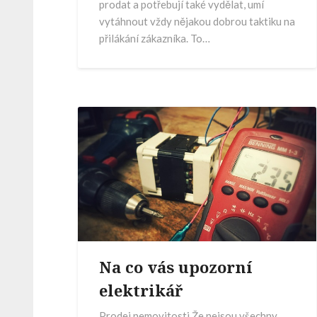
prodat a potřebují také vydělat, umí
vytáhnout vždy nějakou dobrou taktiku na
přilákání zákazníka. To…
Na co vás upozorní
elektrikář
Prodej nemovitosti Že nejsou všechny