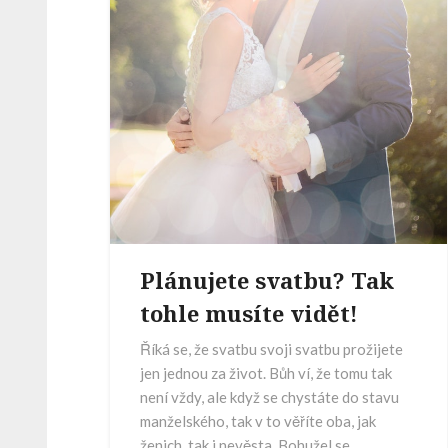
Plánujete svatbu? Tak
tohle musíte vidět!
Říká se, že svatbu svoji svatbu prožijete
jen jednou za život. Bůh ví, že tomu tak
není vždy, ale když se chystáte do stavu
manželského, tak v to věříte oba, jak
ženich, tak i nevěsta. Bohužel se