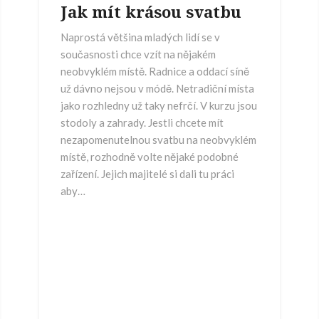
Jak mít krásou svatbu
Naprostá většina mladých lidí se v
současnosti chce vzít na nějakém
neobvyklém místě. Radnice a oddací síně
už dávno nejsou v módě. Netradiční místa
jako rozhledny už taky nefrčí. V kurzu jsou
stodoly a zahrady. Jestli chcete mít
nezapomenutelnou svatbu na neobvyklém
místě, rozhodně volte nějaké podobné
zařízení. Jejich majitelé si dali tu práci
aby…