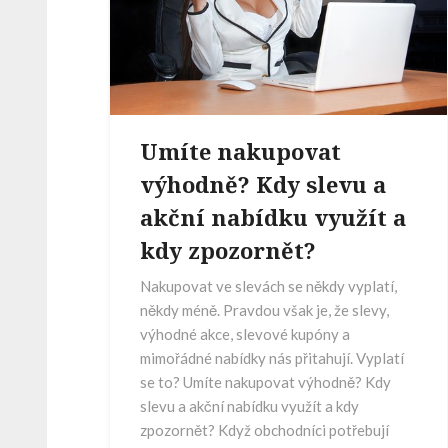
Umíte nakupovat
výhodně? Kdy slevu a
akční nabídku využít a
kdy zpozornět?
Nakupovat ve slevách se někdy vyplatí,
někdy méně. Pravdou však je, že slevy,
výhodné akce, slevové kupóny a
mimořádné nabídky nás přitahují. Vyplatí
se to? Umíte nakupovat výhodně? Kdy
slevu a akční nabídku využít a kdy
zpozornět? Když obchodníci potřebují